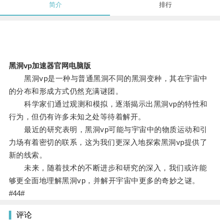
简介
排行
黑洞vp加速器官网电脑版
黑洞vp是一种与普通黑洞不同的黑洞变种，其在宇宙中
的分布和形成方式仍然充满谜团。
科学家们通过观测和模拟，逐渐揭示出黑洞vp的特性和
行为，但仍有许多未知之处等待着解开。
最近的研究表明，黑洞vp可能与宇宙中的物质运动和引
力场有着密切的联系，这为我们更深入地探索黑洞vp提供了
新的线索。
未来，随着技术的不断进步和研究的深入，我们或许能
够更全面地理解黑洞vp，并解开宇宙中更多的奇妙之谜。
#44#
评论