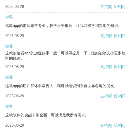
2025-08-29
支持
[0]
反对
[0]
游客
这款app的老师非常专业，教学水平很高，让我能够学到实用的知识。
2025-08-29
支持
[0]
反对
[0]
游客
这款加速器app的加速效果一般，可以再提升一下，比如能够支持更多地
区的线路。
2025-08-29
支持
[0]
反对
[0]
游客
这款app的用户群体非常庞大，我可以结识到来自世界各地的朋友。
2025-08-29
支持
[0]
反对
[0]
游客
这款软件的功能非常全面，可以满足我所有需求。
2025-08-29
支持
[0]
反对
[0]