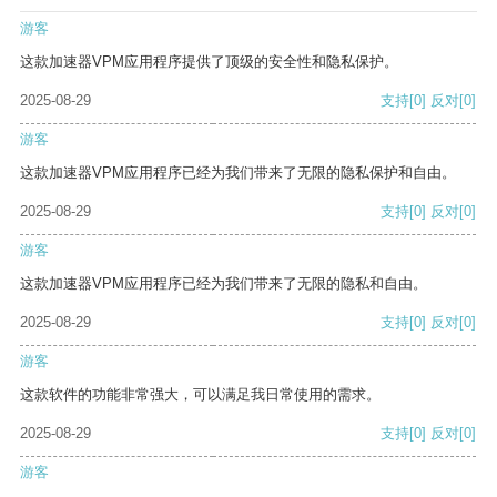
游客
这款加速器VPM应用程序提供了顶级的安全性和隐私保护。
2025-08-29
支持
[0]
反对
[0]
游客
这款加速器VPM应用程序已经为我们带来了无限的隐私保护和自由。
2025-08-29
支持
[0]
反对
[0]
游客
这款加速器VPM应用程序已经为我们带来了无限的隐私和自由。
2025-08-29
支持
[0]
反对
[0]
游客
这款软件的功能非常强大，可以满足我日常使用的需求。
2025-08-29
支持
[0]
反对
[0]
游客