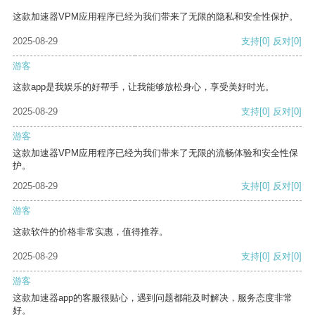
这款加速器VPM应用程序已经为我们带来了无限的隐私和安全性保护。
2025-08-29
支持
[0]
反对
[0]
游客
这款app是我娱乐的好帮手，让我能够放松身心，享受美好时光。
2025-08-29
支持
[0]
反对
[0]
游客
这款加速器VPM应用程序已经为我们带来了无限的流畅体验和安全性保
护。
2025-08-29
支持
[0]
反对
[0]
游客
这款软件的价格非常实惠，值得推荐。
2025-08-29
支持
[0]
反对
[0]
游客
这款加速器app的客服很贴心，遇到问题都能及时解决，服务态度非常
好。