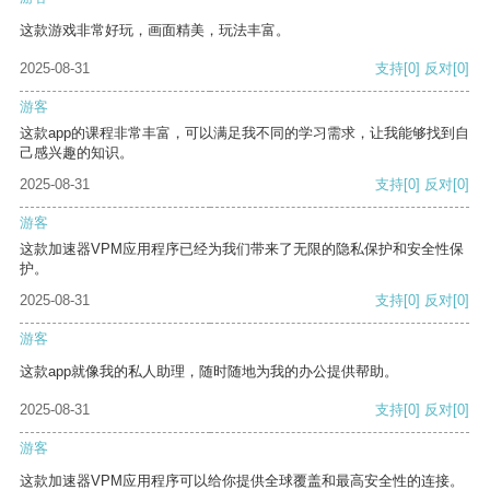
这款游戏非常好玩，画面精美，玩法丰富。
2025-08-31
支持
[0]
反对
[0]
游客
这款app的课程非常丰富，可以满足我不同的学习需求，让我能够找到自
己感兴趣的知识。
2025-08-31
支持
[0]
反对
[0]
游客
这款加速器VPM应用程序已经为我们带来了无限的隐私保护和安全性保
护。
2025-08-31
支持
[0]
反对
[0]
游客
这款app就像我的私人助理，随时随地为我的办公提供帮助。
2025-08-31
支持
[0]
反对
[0]
游客
这款加速器VPM应用程序可以给你提供全球覆盖和最高安全性的连接。