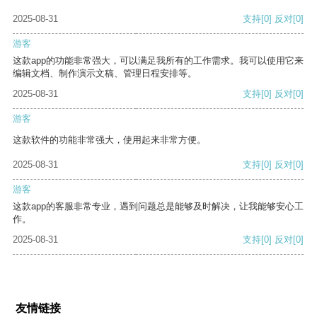
2025-08-31
支持
[0]
反对
[0]
游客
这款app的功能非常强大，可以满足我所有的工作需求。我可以使用它来
编辑文档、制作演示文稿、管理日程安排等。
2025-08-31
支持
[0]
反对
[0]
游客
这款软件的功能非常强大，使用起来非常方便。
2025-08-31
支持
[0]
反对
[0]
游客
这款app的客服非常专业，遇到问题总是能够及时解决，让我能够安心工
作。
2025-08-31
支持
[0]
反对
[0]
友情链接