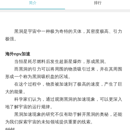
简介
排行
黑洞是宇宙中一种极为奇特的天体，其密度极高、引力
极强。
海外npv加速
当恒星耗尽燃料后发生超新星爆炸，形成黑洞。
而黑洞的引力可以将周围的物质吸引过来，并在其周围
形成一个称为黑洞吸积盘的区域。
在这个过程中，物质被加速到了极高的速度，产生了巨
大的能量。
科学家们认为，通过观测黑洞的加速现象，可以更深入
地了解宇宙的运行规律。
黑洞加速现象的研究不仅有助于解开黑洞的奥秘，还能
为我们探索宇宙的未知领域提供重要的线索。
#44#