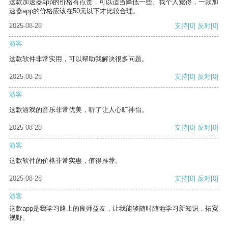
这款加速器app的价格有点贵，可以适当降低一些。我个人觉得，一款加
速器app的价格应该在50元以下才比较合理。
2025-08-28
支持
[0]
反对
[0]
游客
这款软件非常实用，可以帮助我解决很多问题。
2025-08-28
支持
[0]
反对
[0]
游客
这款游戏的音乐非常优美，听了让人心旷神怡。
2025-08-28
支持
[0]
反对
[0]
游客
这款软件的价格非常实惠，值得推荐。
2025-08-28
支持
[0]
反对
[0]
游客
这款app是我学习路上的良师益友，让我能够随时随地学习新知识，拓宽
视野。