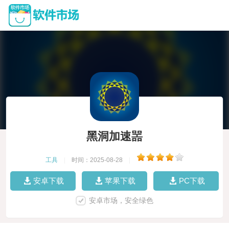
黑洞加速噐
工具
|
时间：2025-08-28
|
安卓下载
苹果下载
PC下载
安卓市场，安全绿色