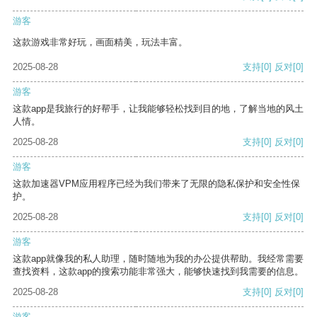
游客
这款游戏非常好玩，画面精美，玩法丰富。
2025-08-28
支持
[0]
反对
[0]
游客
这款app是我旅行的好帮手，让我能够轻松找到目的地，了解当地的风土
人情。
2025-08-28
支持
[0]
反对
[0]
游客
这款加速器VPM应用程序已经为我们带来了无限的隐私保护和安全性保
护。
2025-08-28
支持
[0]
反对
[0]
游客
这款app就像我的私人助理，随时随地为我的办公提供帮助。我经常需要
查找资料，这款app的搜索功能非常强大，能够快速找到我需要的信息。
2025-08-28
支持
[0]
反对
[0]
游客