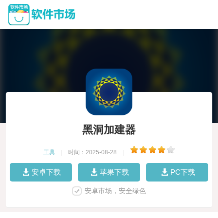
黑洞加建器
工具
|
时间：2025-08-28
|
安卓下载
苹果下载
PC下载
安卓市场，安全绿色