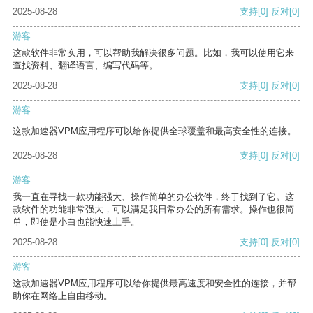
2025-08-28
支持
[0]
反对
[0]
游客
这款软件非常实用，可以帮助我解决很多问题。比如，我可以使用它来
查找资料、翻译语言、编写代码等。
2025-08-28
支持
[0]
反对
[0]
游客
这款加速器VPM应用程序可以给你提供全球覆盖和最高安全性的连接。
2025-08-28
支持
[0]
反对
[0]
游客
我一直在寻找一款功能强大、操作简单的办公软件，终于找到了它。这
款软件的功能非常强大，可以满足我日常办公的所有需求。操作也很简
单，即使是小白也能快速上手。
2025-08-28
支持
[0]
反对
[0]
游客
这款加速器VPM应用程序可以给你提供最高速度和安全性的连接，并帮
助你在网络上自由移动。