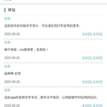
评论
游客
这款软件的功能非常强大，可以满足我日常使用的需求。
2025-08-28
支持
[0]
反对
[0]
游客
梯子神器，ins随便看，美美哒！
2025-08-28
支持
[0]
反对
[0]
游客
超棒啊 好用
2025-08-28
支持
[0]
反对
[0]
游客
这款app的老师非常专业，教学水平很高，让我能够学到实用的知识。
2025-08-28
支持
[0]
反对
[0]