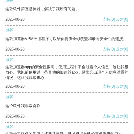
这款软件简直是神器，解决了我所有问题。
2025-08-28
支持
[0]
反对
[0]
游客
这款加速器VPM应用程序可以给你提供全球覆盖和最高安全性的连接。
2025-08-28
支持
[0]
反对
[0]
游客
这款加速器app的安全性很高，使用过程中不会泄露个人信息，这让我很
放心。我以前使用过一些其他的加速器app，经常会出现个人信息泄露的
情况，这让我非常担心。
2025-08-28
支持
[0]
反对
[0]
游客
这个软件我非常喜欢
2025-08-28
支持
[0]
反对
[0]
游客
这款学习软件的学习方式非常灵活，可以根据自己的需求选择学习方